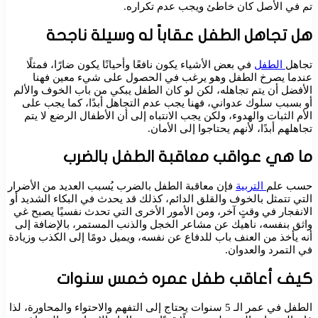
تم في الأصل كان خاطئ ويجب عدم تكراره.
هل تجاهل الطفل عقاباً له وسيلة ناجحة
تجاهل
الطفل
في بعض الأشياء يكون نافعًا وأحيانًا يكون ضارًا، فمثلًا
عندما يصرخ الطفل وهو يرغب في الحصول على شيء معين فهنا
الأفضل أن يتم تجاهله، لكن لو كان الطفل يبكي من باب الخوف والألم
أو بسبب سلوك عدواني، فهنا يجب عدم التجاهل أبدًا، كما يجب على
الأم الثبات والهدوء، ولكن يجب الانتباه إلى أن الأطفال الرضع لا يتم
تجاهلهم أبدًا، لأنهم يحتاجوا إلى الأمان.
ما هي عواقب معاقبة الطفل بالضرب
حسب علم
التربية
فإن معاقبة الطفل بالضرب يُسبب العديد من الأضرار
التي تتمثل بالخوف والقلق الدائم، كذلك قد يحدث في البكاء الشديد أو
الانفجار في وقتٍ آخر، ومن الأمور الأخرى التي تحدث نفسيًا يصبح غي
واثق بنفسه، ناهيك عن مشاعر الخجل والذنب المستمر، بالإضافة إلى
أنه يأخذ من العنف باب للدفاع عن نفسه، ويميل دومًا إلى الكذب وزيادة
في التمرد والعدوان.
كيف أعاقب طفل عمره خمس سنوات
الطفل في عمر الـ 5 سنوات يحتاج إلى التفهم والاحتواء والمحاورة، لذا