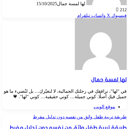
لها لمسة جمال
15/10/2025
212
فيسبوك
‫X
واتساب
تيلقرام
لها لمسة جمال
في "لها"، نرافقكِ في رحلتكِ الجمالية، لا لنغيّركِ… بل لنُضيء ما هو
جميل فيكِ أصلًا. كوني جميلة… كوني حقيقية… كوني "لها". 💗
موقع الويب
طريقة تربية طفل واثق من نفسه دون تدليل مفرط
طريقة تربية طفل واثق من نفسه دون تدليل مفرط