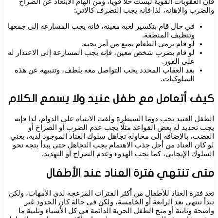
فإن العقوبات القوية ليست حلًا قويًا، ومن الهام الابتعاد عن الصراخ
والضرب والإهانة، لذا فإنه يجب التصرف كالآتي:
في حال قام بتكسير لعبة معينة، فإنه يجب المسارعة إلى جمعها
وتنظيف المنطقة.
لو قام برمي الطعام يمنع من أمر يحبه.
لو قام بضرب شخص معين، فإنه يجب المسارعة إلى الاعتذار له
على الفور.
بعد العقاب المحدد يجب التواصل معه بلطف، وتنبيهه عن هذه
السلوكيات.
كيف أتعامل مع طفل عنيد ولا يسمع الكلام
الطفل العنيد يحب دومًا السيطرة ولفت الانتباه على الدوام، لذا فإنه
يجب تحديد له بعض القواعد مثلًا يجب عدم الضرب أو الصراخ أو
الغضب، بالإضافة إلى محاولة تجاهل سلوك العناد الموجود لديه، يعني
لو كان العناد من أجل جذب الاهتمام يجب التجاهل حتى يبدأ يتجه نحو
السلوك الإيجابي، كما يجب الهدوء وعدم الصراخ أو التهديد.
متى تنتهي فترة العناد عند الأطفال
تعد فترة العناد للأطفال من أكثر الفترات المزعجة لدى الأمهات، ولكن
تبدأ تنتهي بعد الرابعة أو الخامسة، ولكن في حالة كان الحدود غير
واضحة وثابتة أو منح الطفل الحرية الدائمة في كل الأشياء وتلبية ما