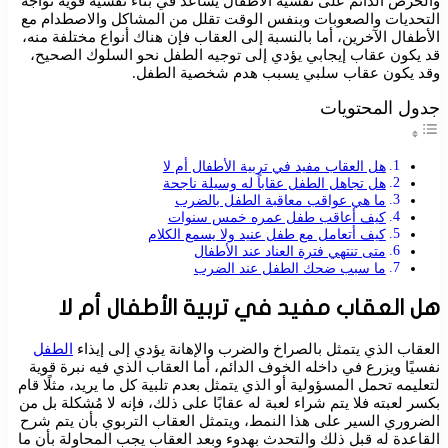
والحرص الدائم على نفسية الأطفال يُساعد في بناء نفسية قوية تواجه
التحديات والصعوبات وبنفس الوقت تقلل من المشاكل والاصطدام مع
الأطفال الآخرين، أما بالنسبة إلى العقاب فإن هناك أنواع مختلفة منه،
قد يكون عقاب إيجابي يؤدي إلى توجيه الطفل نحو السلوك الصحيح،
وقد يكون عقاب سلبي يسبب هدم شخصية الطفل.
جدول المحتويات
هل العقاب مفيد في تربية الأطفال أم لا
هل تجاهل الطفل عقاباً له وسيلة ناجحة
ما هي عواقب معاقبة الطفل بالضرب
كيف أعاقب طفل عمره خمس سنوات
كيف أتعامل مع طفل عنيد ولا يسمع الكلام
متى تنتهي فترة العناد عند الأطفال
ما سبب ضحك الطفل عند الضرب
هل العقاب مفيد في تربية الأطفال أم لا
العقاب الذي يتمثل بالصراخ والضرب والإهانة يؤدي إلى إيذاء
الطفل
نفسيًا ويزرع في داخله الخوف الدائم، أما العقاب الذي فيه نبرة قوية
لتعليمه تحمل المسؤولية أو الذي يتمثل بعدم تلبية كل ما يريد، مثلًا قام
بكسر لعبته فلا يتم شراء لعبة له عقابًا على ذلك، فإنه لا مُشكلة بل من
الضروري السير على هذا النمط، ويتمثل العقاب التربوي بأن يتم شرح
القاعدة له قبل ذلك والتحدث بهدوء وبعد العقاب يجب المحاولة بأن ما