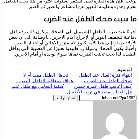
يرغب، فإن هذه الفترة تبقى تستمر لسنوات أكثر، من هنا يجب التعامل
بحزم وهدوء وتعليمه التعبير عن المشاعر والصبر ثم الصبر.
ما سبب ضحك الطفل عند الضرب
أحيانًا عند ضرب الطفل فإنه يميل إلى الضحك، ويكون ذلك ردة فعل
دفاعية لتخفيف التوتر أو الإحراج أمام الآخرين، بالإضافة إلى أن بعض
الأولاد يميلوا إلى هذا الأمر كنوع لاسفتزاز الأهالي أو اختبار الصبر،
وأحيانًا يكون الضحك وسيلة رد طبيعية تعبيرًا عن العصبية التي بداخل
الطفل، لذا يجب تجنب الضرب تمامًا سواء لوحده أو أمام الآخرين.
الوسوم
انتهاء فترة العناد عند الطفل
تجاهل الطفل مفيد أم لا
ضحك الطفل عند الضرب
عواقب معاقبة الطفل بالضرب
كيف أعاقب طفل عمره خمس
كيفية التعامل مع طفل عنيد
هل العقاب مفيد في تربية الأطفال
نسخ الرابط