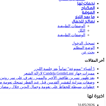
نجمات لها
المكياج
الموضة
ما بعد الليزر
نصائح للجمال
الوصفات الطبيعية
الكل
الوصفات الطبيعية
تسجيل الدخول
الوضع المظلم
بحث عن
أخر المقالات
5 أشياء “ممنوعة” تماماً بعد جلسة الليزر
مميزات جهاز Candela GentleLase لإزالة الشعر
بعد ظهور نسرين طافش الأخير والمميز.. تعرف على سر روتين
وصفات منزلية لتقشير القدمين قبل عيد الفطر تمنحك نعومة ط
خطوات بسيطة للحفاظ على نعومة وجمال اليدين خلال رمضان
اخيرة لها
31/05/2026