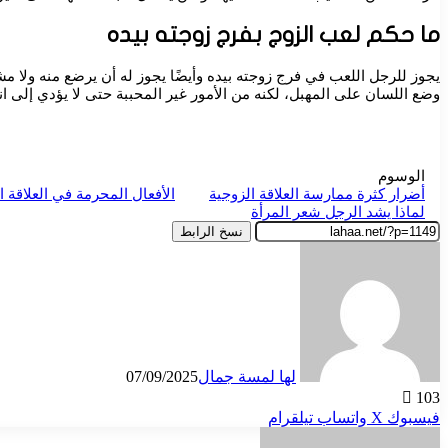
ما حكم لعب الزوج بفرج زوجته بيده
يجوز للرجل اللعب في فرج زوجته بيده وأيضًا يجوز له أن يرضع منه ولا مش
وضع اللسان على المهبل، لكنه من الأمور غير المحببة حتى لا يؤدي إلى ان
الوسوم
أضرار كثرة ممارسة العلاقة الزوجية
الأفعال المحرمة في العلاقة ا
لماذا يشد الرجل شعر المرأة
نسخ الرابط
لها لمسة جمال
07/09/2025
103
فيسبوك
‫X
واتساب
تيلقرام