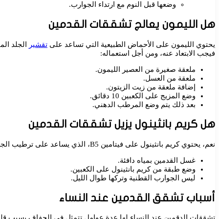
وضعها قبل النوم مع ارتداء الجوارب.
هل الليمون يعالج تشققات القدمين
يحتوي الليمون على الأحماض الطبيعية التي تساعد على
تقشير
الجلد الم
فيجب الابتعاد عنه، ومن أجل استعماله:
ملعقة صغيرة من العصير الليمون.
ملعقة من العسل.
إضافة ملعقة من زيت الزيتون.
وضع المزيج على الكعبين 10 دقائق.
بعد ذلك يتم وضع المرطب الدهني.
هل كريم بانثينول يزيل تشققات القدمين
نعم، يحتوي كريم بانثينول على فيتامين B5، الذي يساعد على ترطيب الجلد بعمق، ويساعد على بناء الخلايا التالفة، كما له دور في تنعيم الكعبين وإزالة التشققات بسهولة، ولاستخدامه صحيحًا يجب:
غسل القدمين بمياه دافئة.
وضع طبقة من كريم بانثينول على الكعبين.
ليس الجوارب القطنية وتركها طوال الليل.
أسباب تشقق القدمين عند النساء
تشققات الدقمين عند النساء لها عدة عوامل تتمثل في الجفاف بسبب قلة 