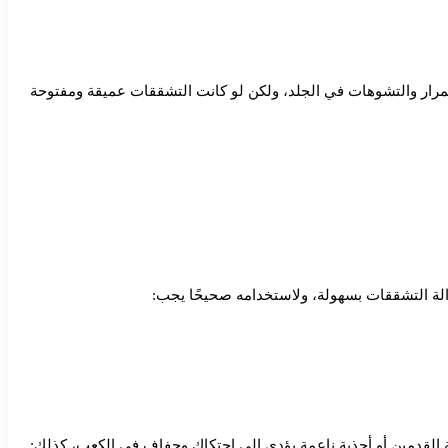
سمرار والتشوهات في الجلد، ولكن لو كانت التشققات عميقة ومفتوحة
 القدمين أو أحذية ناعمة يؤدي إلى احتكاك وجفاف في الكعب، كذلك: