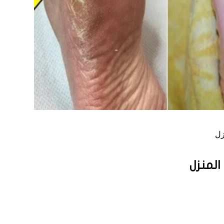
زل
لمنزل