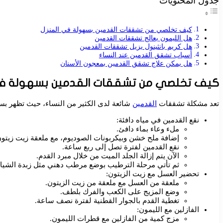
جدول المحتويات
كيف تخلصي من تشققات القدمين بسهولة في المنزل
هل الليمون يعالج تشققات القدمين
هل كريم بانثينول يزيل تشققات القدمين
أسباب تشقق القدمين عند النساء
هل يمكن علاج تشقق القدمين بمعجون الأسنان
كيف تخلصي من تشققات القدمين بسهولة في
تعد مشكلة تشققات
القدمين
شائعة لدى الكثير من النساء، حيث تظهر بسبب
نقع القدمين في مياه دافئة:
ملء وعاء بماء دافئ.
إضافة ملح خشن وبيكربونات الصوديوم، مع ملعقة زيت زيتون
نقع القدمين لفترة تصل إلى ربع ساعة.
الآن يتم إزالة الجلد الميت من خلال مبرد القدم.
ثم تأتي مرحلة الترطيب بوضع مرطب دهني مثل زبدة الشيا أو
تحضير العسل مع زيت الزيتون:
ملعقة من العسل مع ملعقة من زيت الزيتون.
وضع المزيج على الكعب والفرك بلطف.
تغطية القدم بالجوار القطنية لفترة نصف ساعة.
الفازلين مع الليمون:
مزج كمية من الفازلين مع قطرات الليمون.