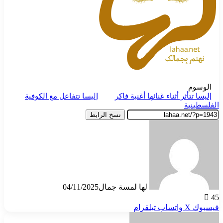
الوسوم
إليسا تتأثر أثناء غنائها أغنية فاكر
إليسا تتفاعل مع الكوفية
الفلسطينية
نسخ الرابط
لها لمسة جمال
04/11/2025
45
فيسبوك
‫X
واتساب
تيلقرام