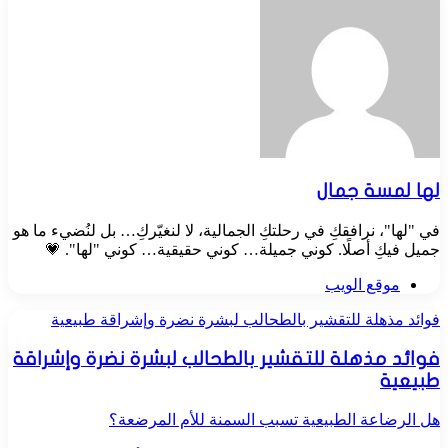
لها لمسة جمال
في "لها"، نرافقكِ في رحلتكِ الجمالية، لا لنغيّركِ… بل لنُضيء ما هو
جميل فيكِ أصلًا. كوني جميلة… كوني حقيقية… كوني "لها". 💗
موقع الويب
فوائد مذهلة للتقشير بالطحالب لبشرة نضرة وإشراقة طبيعية
فوائد مذهلة للتقشير بالطحالب لبشرة نضرة وإشراقة
طبيعية
هل الرضاعة الطبيعية تسبب السمنة للأم المرضعة؟