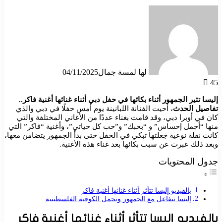
لها لمسة جمال
04/11/2025
45
إليسا تثير الجمهور أثناء بكائها في حفل دبي أثناء غنائها أغنية فاكر..
تفاصيل الحدث
، أحيت الفنانة اللبانينة يوم أمس حفلًا في دبي والذي
كان في أوبرا دبي، وقد قامت بغناء عددًا من الأغاني المختلفة والتي
منها “أجمل إحساس” و “بحبك” و”حب كل حياتي”، وأغنية “فاكر” التي
كانت نقلة نوعية جعلتها تبكي في الحفل حتى بدأ الجمهور يتضامن معها،
وبعد ذلك عبرت عن سبب بكائها بعد غناء هذه الأغنية.
جدول المحتويات
بالفيديو إليسا تتأثر أثناء غنائها أغنية فاكر
إليسا تتفاعل مع الجمهور وتحمل الكوفية الفلسطينية
بالفيديو إليسا تتأثر أثناء غنائها أغنية فاكر